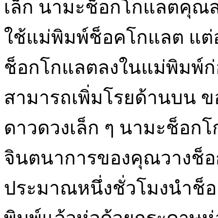
เล็ก นามะช็อกโกแลตคุณ
ใช้แม่พิมพ์ช็อคโกแลต แต่
ช็อกโกแลตลงในแม่พิมพ์ก่อน
สามารถเพิ่มโรยด้านบน ข
ดาวดวงเล็ก ๆ นามะช็อกโ
จินตนาการของคุณวางช็อกโ
ประมาณหนึ่งชั่วโมงนำช็