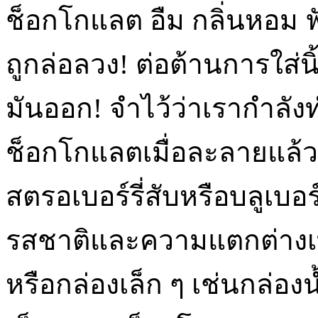
ช็อกโกแลต อืม กลิ่นหอม ฟั
ถูกล่อลวง! ต่อต้านการใส
มันออก! จำไว้ว่าเรากำล
ช็อกโกแลตเมื่อละลายแล้ว
สตรอเบอร์รี่สับหรือบลูเบอร์รี
รสชาติและความแตกต่างเ
หรือกล่องเล็ก ๆ เช่นกล่อง