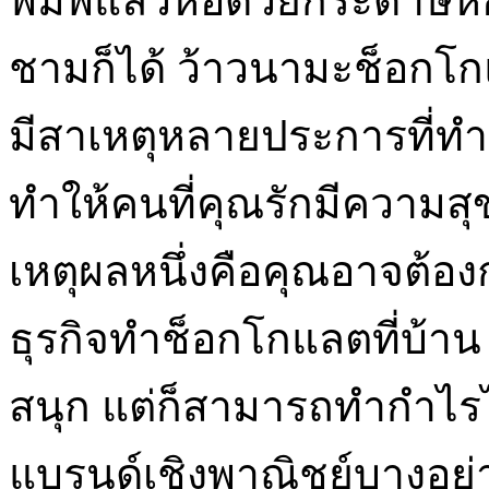
พิมพ์แล้วห่อด้วยกระดาษห
ชามก็ได้ ว้าวนามะช็อกโ
มีสาเหตุหลายประการที่ท
ทำให้คนที่คุณรักมีความสุขน
เหตุผลหนึ่งคือคุณอาจต้อ
ธุรกิจทำช็อกโกแลตที่บ้าน
สนุก แต่ก็สามารถทำกำไรไ
แบรนด์เชิงพาณิชย์บางอย