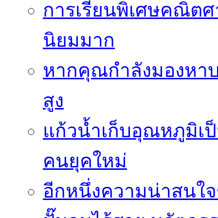
การเรียนพิเศษคณิตศา
นิยมมาก
หากคุณกำลังมองหาบร
สูง
แก้วน้ำเก็บอุณหภูมิเป
คนยุคใหม่
อีกหนึ่งความน่าสน