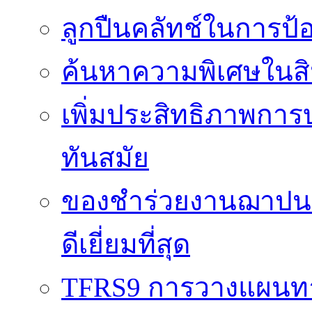
ลูกปืนคลัทช์ในการป
ค้นหาความพิเศษในสิน
เพิ่มประสิทธิภาพการ
ทันสมัย
ของชำร่วยงานฌาปนกิ
ดีเยี่ยมที่สุด
TFRS9 การวางแผนทาง