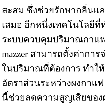
สะสม ซึ่งช่วยรักษากลิ่น
เสมอ อีกหนึ่งเทคโนโลยีที่
ระบบควบคุมปริมาณกาแฟท
mazzer สามารถตั้งค่ากา
ในปริมาณที่ต้องการ ทำใ
อัตราส่วนระหว่างผงกาแฟแ
นี้ช่วยลดความสูญเสียขอ