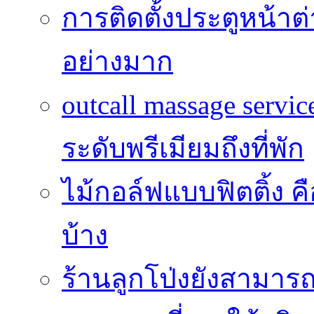
การติดตั้งประตูหน้าต
อย่างมาก
outcall massage serv
ระดับพรีเมียมถึงที่พัก
ไม้กอล์ฟแบบฟิตติ้ง ค
บ้าง
ร้านลูกโป่งยังสามาร