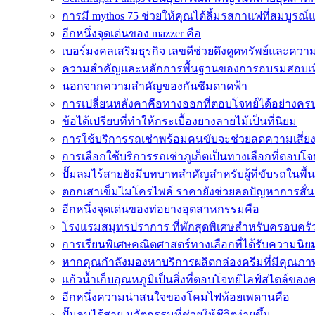
การมี mythos 75 ช่วยให้คุณได้ลิ้มรสกาแฟที่สมบูรณ์
อีกหนึ่งจุดเด่นของ mazzer คือ
เบอร์มงคลเสริมธุรกิจ เลขดีช่วยดึงดูดทรัพย์และควา
ความสำคัญและหลักการพื้นฐานของการอบรมสอบเทีย
นอกจากความสำคัญของกันซึมดาดฟ้า
การเปลี่ยนหลังคาคือทางออกที่ตอบโจทย์ได้อย่างครบถ
ข้อได้เปรียบที่ทำให้กระเบื้องยางลายไม้เป็นที่นิยม
การใช้บริการรถเช่าพร้อมคนขับจะช่วยลดความเสี่ย
การเลือกใช้บริการรถเช่าภูเก็ตเป็นทางเลือกที่ตอบโจทย
ปั๊มลมไร้สายยังมีบทบาทสำคัญสำหรับผู้ที่ขับรถในพื้
ตอกเสาเข็มไมโครไพล์ ราคายังช่วยลดปัญหาการสั่น
อีกหนึ่งจุดเด่นของท่อยางอุตสาหกรรมคือ
โรงแรมสมุทรปราการ ที่พักสุดพิเศษสำหรับครอบครัว
การเรียนพิเศษคณิตศาสตร์ทางเลือกที่ได้รับความนิ
หากคุณกำลังมองหาบริการผลิตกล่องครีมที่มีคุณภา
แก้วน้ำเก็บอุณหภูมิเป็นสิ่งที่ตอบโจทย์ไลฟ์สไตล์ของ
อีกหนึ่งความน่าสนใจของโคมไฟห้อยเพดานคือ
ปั๊มลมไร้สาย นวัตกรรมที่ช่วยให้ชีวิตง่ายขึ้น