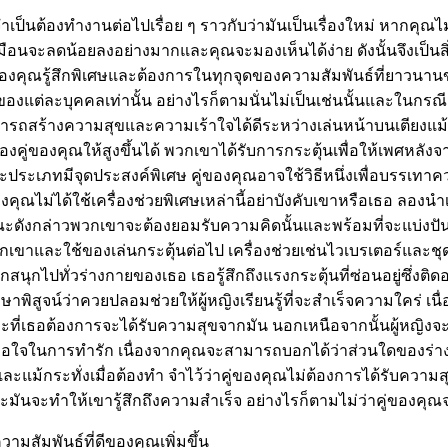
เป็นต้องทำงานต่อไปเรื่อย ๆ ราวกับว่ามันเป็นเรื่องใหม่ หากคุ
นจะลดน้อยลงอย่างมากและคุณจะมองเห็นได้ง่าย ดังนั้นจึงเป็นส
ำให้คู่ของคุณรู้สึกพิเศษและต้องการในทุกจุดของความสัมพันธ์ที่
ของแต่ละบุคคลเท่านั้น อย่างไรก็ตามนั่นไม่เป็นเช่นนั้นและในก
ารถสร้างความสุขและความเร้าใจได้ดีระหว่างเล่นหน้าบนเตียงแม้
ู่ของคุณให้สูงขึ้นได้ พวกเขาได้รับการกระตุ้นเพื่อให้เพศหลั
เภทมีจุดประสงค์พิเศษ คู่ของคุณอาจใช้วิธีหนึ่งเพื่อบรรเทาควา
ของคุณไม่ได้ใช้เครื่องช่วยพิเศษเหล่านี้อย่าบังคับเขาหรือเธอ 
ักษณะดังกล่าวพวกเขาจะต้องยอมรับความคิดนั้นและพร้อมที่จะแบ่
ขาและใช้ของเล่นกระตุ้นต่อไป เครื่องช่วยเช่นไวเบรเตอร์และชุดชั
ไปทั่วร่างกายของเธอ เธอรู้สึกถึงแรงกระตุ้นที่ซ่อนอยู่ซึ่งติดอย
ษาพิสูจน์ว่าควยปลอมช่วยให้ผู้หญิงเรียนรู้ที่จะสำเร็จความใคร่
งหวะที่เธอต้องการจะได้รับความสุขจากมัน นอกเหนือจากนั้นผู้หญิงจ
ึงพอใจในการทำรัก เนื่องจากคุณจะสามารถบอกได้ว่าส่วนใดของร่างกา
้กระทั่งเมื่อต้องทำ จำไว้ว่าคู่ของคุณไม่ต้องการได้รับความสุข
าะมันจะทำให้เขารู้สึกถึงความสำเร็จ อย่างไรก็ตามไม่ว่าคู่ของค
มสัมพันธ์ที่ดีของคุณเพิ่มขึ้น