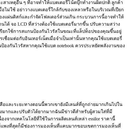
งและสาเหตุอื่น ๆ ที่อาจทำให้แบตเตอรี่โน้ตบุ๊กทำงานผิดปกติ ลูกค้า
อไม่ใช้ อย่าวางแบตเตอรี่ใกล้กับของเหลวหรือในบริเวณที่เปียก
นของแผ่นดิสก์และกำจัดโฟลเดอร์ส่วนเกิน กระบวนการนี้อาจทำให้
งานได้ จอ LCD ที่สว่างต้องใช้แบตเตอรี่มากขึ้น ปรับความสว่าง
เรียกใช้การสแกนป้องกันไวรัสในขณะที่แล็ปท็อปของคุณขึ้นอยู่
ื่อมต่อกับอินเทอร์เน็ตเมื่อจำเป็นเท่านั้นหากคุณใช้แบตเตอรี่
แกนป้องกันไวรัสหากคุณใช้แบต notebook ควรประหยัดพลังงานของ
หนังสือและระยะทางตอนนี้พวกเขายังมีเลนส์ที่ถูกถ่ายมากเกินไปใน
มากและปรับตัวได้ยากมากฉันมีข่าวดีสำหรับผู้สวมใส่ที่มี
่องจากเทคโนโลยีที่ใช้ในการผลิตเลนส์เหล่า essilor ราคานี้
ที่แพงที่สุดก็มีช่องการมองเห็นที่แคบมากขอบเขตการมองเห็นที่