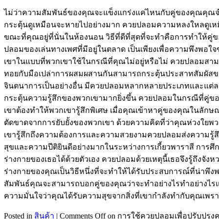
ไม่ว่าความสัมพันธ์ของคุณจะแข็งแกร่งแค่ไหนกับคู่ของคุณคุณจำ
กระตุ้นดูเหมือนจะหายไปอย่างมาก ควยปลอมความหลงใหลดูเหมือ
ขณะที่คุณอยู่ที่นั่นในห้องนอน วิธีที่ดีที่สุดที่จะทำคือการท
ปลอมของเล่นทางเพศที่มีอยู่ในตลาด เป็นเพียงเพื่อความพึงพอใจ
เขาในแบบที่พวกเขาใช้ในกรณีที่คุณไม่อยู่หรือไม่ ควยปลอมสาม
ทอยกับมือเปล่าการผสมผสานกันสามารถกระตุ้นประสาทสัมผัสของค
จินตนาการเป็นอย่างอื่น มีควยปลอมหลากหลายประเภทและแต่ละประ
กระตุ้นความรู้สึกของพวกเขามากยิ่งขึ้น ควยปลอมในกรณีที่คู่
เขาต้องทำให้พวกเขารู้สึกพิเศษ เมื่อคุณเข้าหาคู่ของคุณในล
ตัดขาดจากการยับยั้งของพวกเขา ด้วยความคิดที่ว่าคุณห่วงใยพวกเ
เขารู้สึกถึงความต้องการและความสวยงามควยปลอมส่งความรู้สึกสนุก
สุขและความปีติยินดีอย่างมากในระหว่างการเกี้ยวพาราสี การศึก
ร่างกายของเธอได้ด้วยตัวเอง ควยปลอมด้วยเหตุนี้เธอจึงรู้ถึงจั
ร่างกายของคุณเป็นวิธีหนึ่งที่จะทำให้ได้รับประสบการณ์ที่น่าพ
สัมพันธ์คุณจะสามารถบอกคู่ของคุณว่าจะทำอย่างไรทำอย่างไรและแม
ความมั่นใจว่าคุณได้รับความสุขจากสิ่งที่เขากำลังทำกับคุณเพร
Posted in
สินค้า
|
Comments Off
on การใช้ควยปลอมเพื่อปรับปรุงควา