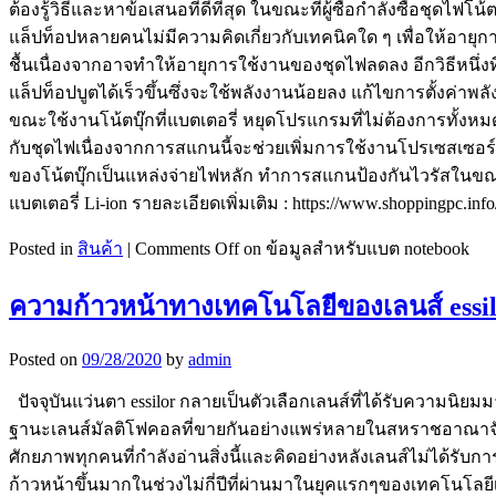
ต้องรู้วิธีและหาข้อเสนอที่ดีที่สุด ในขณะที่ผู้ซื้อกำลังซื้อชุดไฟโ
แล็ปท็อปหลายคนไม่มีความคิดเกี่ยวกับเทคนิคใด ๆ เพื่อให้อายุก
ชื้นเนื่องจากอาจทำให้อายุการใช้งานของชุดไฟลดลง อีกวิธีหนึ่
แล็ปท็อปบูตได้เร็วขึ้นซึ่งจะใช้พลังงานน้อยลง แก้ไขการตั้งค่าพ
ขณะใช้งานโน้ตบุ๊กที่แบตเตอรี่ หยุดโปรแกรมที่ไม่ต้องการทั้งห
กับชุดไฟเนื่องจากการสแกนนี้จะช่วยเพิ่มการใช้งานโปรเซสเซอร์แล
ของโน้ตบุ๊กเป็นแหล่งจ่ายไฟหลัก ทำการสแกนป้องกันไวรัสในขณ
แบตเตอรี่ Li-ion รายละเอียดเพิ่มเติม : https://www.shoppingpc.info
Posted in
สินค้า
|
Comments Off
on ข้อมูลสำหรับแบต notebook
ความก้าวหน้าทางเทคโนโลยีของเลนส์ essi
Posted on
09/28/2020
by
admin
ปัจจุบันแว่นตา essilor กลายเป็นตัวเลือกเลนส์ที่ได้รับความนิยม
ฐานะเลนส์มัลติโฟคอลที่ขายกันอย่างแพร่หลายในสหราชอาณาจักรแต่
ศักยภาพทุกคนที่กำลังอ่านสิ่งนี้และคิดอย่างหลังเลนส์ไม่ได้รับก
ก้าวหน้าขึ้นมากในช่วงไม่กี่ปีที่ผ่านมาในยุคแรกๆของเทคโนโลยีเ