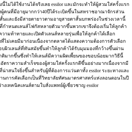
ี้ไม่ได้ใช้งานได้จริงเลย essilor และมักจะทำให้ผู้สวมใส่ครั้งแรก
ู้คนที่มีอายุมากกว่า40ปีได้ระเบิดขึ้นในสหราชอาณาจักรส่วน
ั้นและยังมีสายตายาวตามอายุสายตาสั้นบกพร่องในช่วงเวลานี้
ที่กำหนดเลนส์โฟกัสหลายตัวมากขึ้นพวกเขาจึงต้องเริ่มให้ลูกค้า
บความท้าทายและเปิดตัวเลนส์หลายรุ่นเพื่อให้ลูกค้าได้เลือก
ดับที่ไม่เคยมีมาก่อนเนื่องจากตลาดได้แสดงความต้องการตัวเลือก
วเลนส์ที่ทันสมัยขึ้นทำให้ลูกค้าได้รับมุมมองที่กว้างขึ้นผ่าน
ชาติมากขึ้นซึ่งทำให้เลนส์มีความผิดเพี้ยนของขอบน้อยมากวิธีนี้
าอัตราความสำเร็จของผู้สวมใส่ครั้งแรกดีขึ้นอย่างมากเนื่องจากมี
่น่าสนใจยิ่งขึ้นสำหรับผู้ที่ต้องการแว่นตาทั้ง essilor ระยะทางและ
ผ่านการคัดเลือกเป็นที่วิทยาลัยทัศนมาตรศาสตร์แห่งลอนดอนในปี
งเทคนิคเลนส์ตามใบสั่งแพทย์ผู้เชี่ยวชาญ essilor