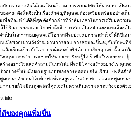
ับมือกับความกดดันได้ดีแค่ไหนก็ตาม การเรียน ielts ให้ผ่านอาจเป
ุณ ดังนั้นจึงเป็นเรื่องสำคัญที่คุณจะต้องเตรียมพร้อมอย่างเต็ม
มเพื่อที่จะทำได้ดีที่สุด ดังคำกล่าวที่ว่าล้มเหลวในการเตรียมความ
รนี้ได้รับการออกแบบโดยคำนึงถึงการสอบเป็นหลักและแทนที่จะเป็นเ
จำเป็นในการสอบคุณจะมีโอกาสที่จะประสบความสำเร็จได้ดีขึ้นมา
รียนเมื่อพวกเขาหวังว่าจะผ่านการสอบ การสอบจะขึ้นอยู่กับทักษะท
ง แต่สอนนักเรียนเกี่ยวกับไวยากรณ์และคำศัพท์ภาษาอังกฤษเท่านั้น 
าอังกฤษและหวังว่าจะช่วยให้พวกเขาเรียนรู้ได้เร็วขึ้นในระยะยาว 
งสร้างอย่างไรและคำถามมีแนวโน้มที่จะมีโครงสร้างอย่างไร คุณจะ
ย่างซึ่งเป็นไปตามรูปแบบของการทดสอบจริง เรียน ielts สิ่งสำคัญท
ูดภาษาอังกฤษได้เพียงพอที่จะอยู่รอดในสภาพแวดล้อมที่พูดภาษาอ
ากมายก็ไม่มีเหตุผลใดที่คุณจะไม่ควรเกินความคาดหวังของตัวเอง รา
 ielts
ดีของคุณเพิ่มขึ้น