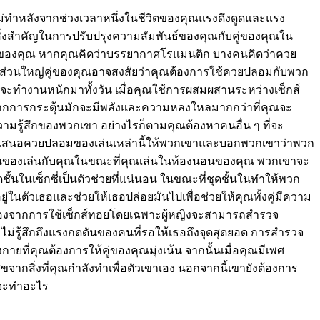
ณไม่ทำหลังจากช่วงเวลาหนึ่งในชีวิตของคุณแรงดึงดูดและแรง
ิ่งสำคัญในการปรับปรุงความสัมพันธ์ของคุณกับคู่ของคุณใน
ยาวนานของคุณ หากคุณคิดว่าบรรยากาศโรแมนติก บางคนคิดว่าควย
รณีส่วนใหญ่คู่ของคุณอาจสงสัยว่าคุณต้องการใช้ควยปลอมกับพวก
จะทำงานหนักมาทั้งวัน เมื่อคุณใช้การผสมผสานระหว่างเซ็กส์
งจากการกระตุ้นมักจะมีพลังและความหลงใหลมากกว่าที่คุณจะ
มรู้สึกของพวกเขา อย่างไรก็ตามคุณต้องหาคนอื่น ๆ ที่จะ
ลองนำเสนอควยปลอมของเล่นเหล่านี้ให้พวกเขาและบอกพวกเขาว่าพวก
งปันของเล่นกับคุณในขณะที่คุณเล่นในห้องนอนของคุณ พวกเขาจะ
้นในเซ็กซี่เป็นตัวช่วยที่แน่นอน ในขณะที่ชุดชั้นในทำให้พวก
ู่ในตัวเธอและช่วยให้เธอปล่อยมันไปเพื่อช่วยให้คุณทั้งคู่มีความ
 เนื่องจากการใช้เซ็กส์ทอยโดยเฉพาะผู้หญิงจะสามารถสำรวจ
ะไม่รู้สึกถึงแรงกดดันของคนที่รอให้เธอถึงจุดสุดยอด การสำรวจ
ยที่คุณต้องการให้คู่ของคุณมุ่งเน้น จากนั้นเมื่อคุณมีเพศ
จากสิ่งที่คุณกำลังทำเพื่อตัวเขาเอง นอกจากนี้เขายังต้องการ
ุณจะทำอะไร