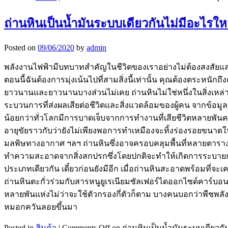
ถ่านหินเป็นน้ำมันระบบเดียวกันไม่มีอะไรให
Posted on
09/06/2020
by
admin
พลังงานไฟฟ้ามีบทบาทสำคัญในชีวิตของเราอย่างไม่ต้องสงสัยและพ
ตอนนี้ฉันต้องการมุ่งเน้นไปที่สามสิ่งนี้เท่านั้น คุณต้องตระหนั
ยาวนานและยาวนานบางส่วนไม่เคย ถ่านหินไม่ใช่หนึ่งในสิ่งเหล่านั
ระบวนการที่ส่งผลเสียต่อชีวิตและสิ่งแวดล้อมของผู้คน จากข้อม
น้อยกว่าทั่วโลกมีการบาดเจ็บจากการทำงานที่เสียชีวิตหลายพั
อายุขัยราวกับว่ายังไม่เพียงพอการทำเหมืองจะทิ้งร่องรอยขนาดให
มลพิษทางอากาศ ฯลฯ ถ่านหินซึ่งอาจครอบคลุมพื้นที่หลายตารางกิโ
ทำความสะอาดจากสิ่งสกปรกซึ่งโดยปกติจะทำให้เกิดการระบายกรด
ประเภทเดียวกัน เดี๋ยวก่อนยังมีอีก เมื่อถ่านหินสะอาดพร้อมที่จะ
ถ่านหินตะกั่วร่วมกับสารหนูยูเรเนียมซัลเฟอร์ไดออกไซด์คาร์บอนม
หลายพันแห่งไม่ว่าจะใช้ตัวกรองกี่ตัวก็ตาม บางคนบอกว่าพืชพลัง
หมอกควันลอยขึ้นมา
Posted in
สินค้า
|
Comments Off
on ถ่านหินเป็นน้ำมันระบบเดียวกั