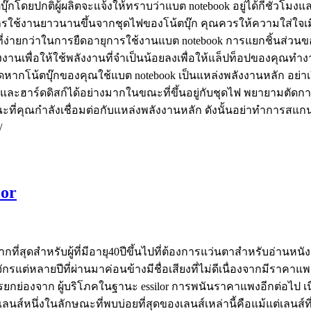
น้ตบุ๊กโดยปกติผู้ผลิตจะแจ้งให้ทราบว่าแบต notebook อยู่ได้กี่ชั่วโม
ารใช้งานยาวนานขึ้นจากชุดไฟของโน้ตบุ๊ก คุณควรให้ความใส่ใจเมื่
งที่ง่ายกว่าในการยืดอายุการใช้งานแบต notebook การแยกชิ้นส่ว
ลังงานเพื่อให้ใช้พลังงานที่จำเป็นน้อยลงเพื่อให้แล็ปท็อปของคุณทำ
มดหากโน้ตบุ๊กของคุณใช้แบต notebook เป็นแหล่งพลังงานหลัก อย่า
ะฮาร์ดดิสก์ได้อย่างมากในขณะที่ขึ้นอยู่กับชุดไฟ พยายามตัดการเช
ะที่คุณกำลังเชื่อมต่อกับแหล่งพลังงานหลัก ดังนั้นอย่าทำการส
/
lor
มากที่สุดสำหรับผู้ที่มีอายุ40ปีขึ้นไปที่ต้องการแว่นตาสำหรับอ่าน
หลายปีที่ผ่านมาค่อนข้างมีชื่อเสียงที่ไม่ดีเนื่องจากมีราคาแพง
ารยกย่องจาก ผู้บริโภคในฐานะ essilor การพนันราคาแพงอีกต่อไป เนื
ลนส์หนึ่งในลักษณะที่พบบ่อยที่สุดของเลนส์เหล่านี้คือแม้แต่เลนส์