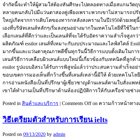
จำกัดนี้จะทำให้ผู้สวมใส่ต้องหันศีรษะไปตลอดทางเมื่อสแกนวัตถุบนข
หลายคนกลับไปมีแว่นตาสองคู่เพียงเพราะพวกเขาไม่สามารถปรับตัว
ใหญ่เกิดจากการเติบโตของทารกหลังสงครามในปี1950ด้วยเหตุนี้
เองที่บริษัทเลนส์หลักๆเริ่มลงทุนอย่างมากในเทคโนโลยีที่ใช้ใน
เลือกเลนส์ที่ดีกว่าและเป็นเลนส์ที่จะได้รับอัตราความสำเร็จสูงกว
ผลิตภัณฑ์ essilor เลนส์ที่เหมาะกับงบประมาณและไลฟ์สไตล์ Essil
มากขึ้นและแว่นตาคุณภาพดีขึ้นทุกวันนี้วิธีการแบบดั้งเดิมในการท
เลนส์วิธีการเคลือบผิวเลนส์แบบใหม่นี้เกี่ยวข้องกับเทคนิคที่ลูกค
essilor รูปแบบอิสระได้รับการพิสูจน์แล้วว่าประสบความสำเร็จอย่
ขอบเขตการมองเห็นที่กว้างขึ้นที่เลนส์เหล่านี้มีให้ ด้วยเทคโนโลยี
การอ่านหนังสือเป็นที่ปรึกษาผู้เชี่ยวชาญด้านเลนส์ตามใบสั่ง
เขาได้ทำงานเป็นที่ปรึกษาด้านห้องปฏิบัติการให้กับเครือข่ายช่
Posted in
สินค้าและบริการ
|
Comments Off
on ความก้าวหน้าทางเท
วิธีเตรียมตัวสำหรับการเรียน ielts
Posted on
09/13/2020
by
admin