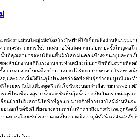
ม่
ลังงานส่วนใหญ่ผลิตโดยโรงไฟฟ้าที่ใช้เชื้อเพลิงถ่านหินประมาณ 4
กถึงความจริงที่ว่าการใช้ถ่านหินก่อให้เกิดความเสียหายครั้งใหญ่ต
้นที่คุณสามารถพบได้บนพื้นผิวโลก มันค่อนข้างซ่อนอยู่และถ้าเป็นเ
ูลของสำนักงานสถิติแรงงานการทำเหมืองเป็นอาชีพที่อันตรายที่สุด
นครั้งและคนงานในเหมืองจำนวนมากได้รับผลกระทบจากโรคทางเดินหา
ญ่และมองเห็นได้ในภูมิประเทศกำจัดพืชพันธุ์อย่างสมบูรณ์และทำลา
ลเมตร นี่เป็นเพียงจุดเริ่มต้นใช่ฉันจะบอกว่าเสียหายมากพอ แต่ม
ที่ไหลซึมลงสู่ทางน้ำและชั้นหินอุ้มน้ำอาจเป็นอันตรายต่อสุข
เคลื่อนย้ายไปยังสถานีไฟฟ้าที่ถูกเผา น่าเศร้าที่การเผาไหม้ถ่านหิ
อนอกไซด์ซึ่งมีเพียงบางส่วนเท่านั้นที่กล่าวถึงบางส่วนจะถูกฉีดเ
งานทางเลือกเช่นโรงงานลมเป็นความผิดต่อภูมิทัศน์ แต่ฉันสงสัยว่า
นไม่มีอะไรใหม่