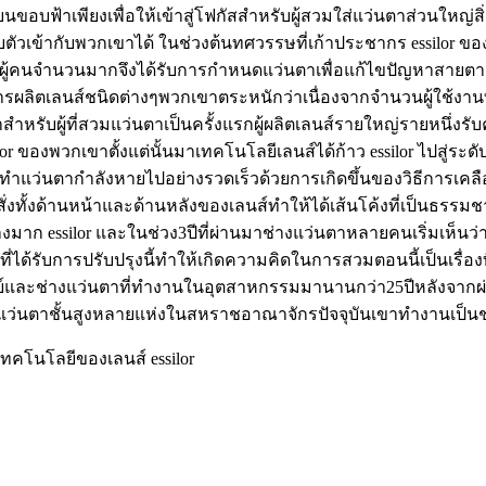
อบฟ้าเพียงเพื่อให้เข้าสู่โฟกัสสำหรับผู้สวมใส่แว่นตาส่วนใหญ่สิ่งน
เข้ากับพวกเขาได้ ในช่วงต้นทศวรรษที่เก้าประชากร essilor ของผ
ผู้คนจำนวนมากจึงได้รับการกำหนดแว่นตาเพื่อแก้ไขปัญหาสายตาส
การผลิตเลนส์ชนิดต่างๆพวกเขาตระหนักว่าเนื่องจากจำนวนผู้ใช้งาน
่าสำหรับผู้ที่สวมแว่นตาเป็นครั้งแรกผู้ผลิตเลนส์รายใหญ่รายหนึ่งรั
or ของพวกเขาตั้งแต่นั้นมาเทคโนโลยีเลนส์ได้ก้าว essilor ไปสู่ระ
ำแว่นตากำลังหายไปอย่างรวดเร็วด้วยการเกิดขึ้นของวิธีการเคลือบผิ
้าสั่งทั้งด้านหน้าและด้านหลังของเลนส์ทำให้ได้เส้นโค้งที่เป็นธรรม
างมาก essilor และในช่วง3ปีที่ผ่านมาช่างแว่นตาหลายคนเริ่มเห็นว่
ที่ได้รับการปรับปรุงนี้ทำให้เกิดความคิดในการสวมตอนนี้เป็นเรื่องที
แพทย์และช่างแว่นตาที่ทำงานในอุตสาหกรรมมานานกว่า25ปีหลังจาก
างแว่นตาชั้นสูงหลายแห่งในสหราชอาณาจักรปัจจุบันเขาทำงานเป็นช่า
คโนโลยีของเลนส์ essilor