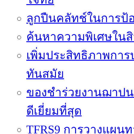
ลูกปืนคลัทช์ในการป
ค้นหาความพิเศษในสิน
เพิ่มประสิทธิภาพการ
ทันสมัย
ของชำร่วยงานฌาปนกิ
ดีเยี่ยมที่สุด
TFRS9 การวางแผนทาง