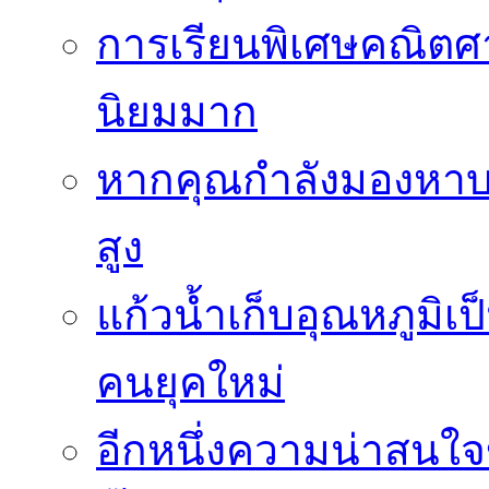
การเรียนพิเศษคณิตศา
นิยมมาก
หากคุณกำลังมองหาบร
สูง
แก้วน้ำเก็บอุณหภูมิเป
คนยุคใหม่
อีกหนึ่งความน่าสน