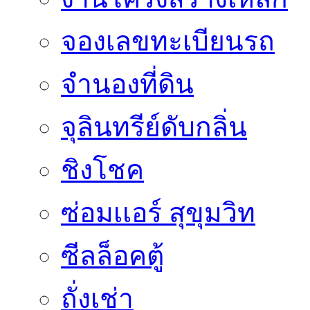
จองเลขทะเบียนรถ
จำนองที่ดิน
จุลินทรีย์ดับกลิ่น
ชิงโชค
ซ่อมเเอร์ สุขุมวิท
ซีลล็อคตู้
ถั่งเช่า