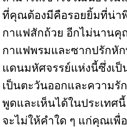
ที่คุณต้องมีคือรอยยิ้มที่
กาแฟสักถ้วย อีกไม่นานคุณ
กาแฟพรมและซากปรักหักพัง
แดนมหัศจรรย์แห่งนี้ซึ่ง
เป็นตะวันออกและความร
พูดและเห็นได้ในประเทศนี้ ทั
จะไม่ให้คำใด ๆ แก่คุณเพื