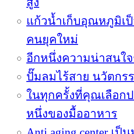
สูง
แก้วน้ำเก็บอุณหภูมิเป
คนยุคใหม่
อีกหนึ่งความน่าสน
ปั๊มลมไร้สาย นวัตกรรม
ในทุกครั้งที่คุณเลื
หนึ่งของมื้ออาหาร
Anti aging center เป