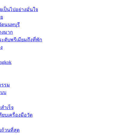
จเป็นไปอย่างมั่นใจ
าย
ัดนนทบุรี
่างมาก
ดับพรีเมียมถึงที่พัก
าง
angkok
หกรรม
แบบ
มสำเร็จ
บเครื่องมือวัด
้วนที่สุด