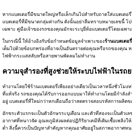
หากแบตเตอรี่มีขนาดใหญ่หรือเล็กเกินไปสำหรับถาดใส่แบตเตอรี่
แบตเตอรี่ที่มีขนาดกลุ่มต่างกัน ดังนั้นอย่าลืมทราบหมายเลขนี
เฉพาะ คู่มือเจ้าของรถของคุณมักจะระบุยี่ห้อแบตเตอรี่โดยเฉพาะ เ
ในกรณีนี้ ให้อ้างอิงกับข้อกำหนดข้อมูลจำเพาะของ
ร้านแบตเตอรี่
เต็มไปด้วยข้อบกพร่องที่อาจเป็นอันตรายต่อคุณหรือรถของคุณ หม
ไฟฟ้ากระแสสลับหรือสายพานพัดลมไม่ทำงาน
ความจุสำรองที่สูงช่วยให้ระบบไฟฟ้าในรถ
ทำงานโดยใช้ร้านแบตเตอรี่เพียงอย่างเดียวเป็นเวลาหนึ่งชั่วโมง
ที่แท้จริง รถของคุณได้รับการออกแบบมาให้ทำงานโดยมีกำลังสำรอ
อยู่ แบตเตอรี่ที่ใหม่กว่าหกเดือนถือว่าสดตรวจสอบรหัสการผลิตข
อักขระตัวแรกจะเป็นตัวอักษรระบุเดือน และตัวที่สองจะเป็นตัวเลขท
อากาศที่หนาวจัด อุณหภูมิส่งผลต่อปฏิกิริยาเคมีที่เติมเชื้อเพลิ
ต่ำ สิ่งนี้ควรเป็นปัญหาสำคัญหากคุณอาศัยอยู่ในสภาพอากาศห