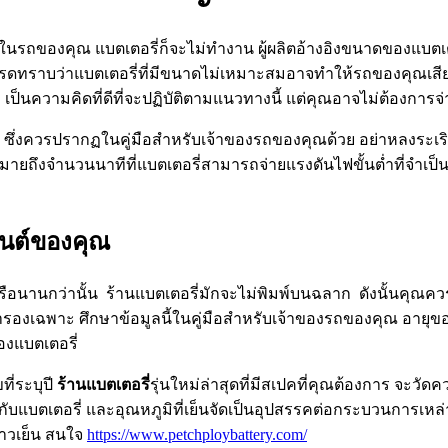
ในรถของคุณ แบตเตอรี่ก็จะไม่ทำงาน ผู้ผลิตอ้างอิงขนาดของแบตเตอ
้ โปรดทราบว่าแบตเตอรี่ที่มีขนาดไม่เหมาะสมอาจทำให้รถของคุณเสี
ป็นความคิดที่ดีที่จะปฏิบัติตามแนวทางนี้ แต่คุณอาจไม่ต้องการจ่า
ซึ่งควรปรากฏในคู่มือสำหรับเจ้าของรถของคุณด้วย อย่าหลงระเร
ายถึงจำนวนนาทีที่แบตเตอรี่สามารถจ่ายแรงดันไฟขั้นต่ำที่จำเป็น
ยนต์ของคุณ
หรือนานกว่านั้น ร้านแบตเตอรี่มักจะไม่พิมพ์บนฉลาก ดังนั้นคุณค
งเฉพาะ ศึกษาข้อมูลนี้ในคู่มือสำหรับเจ้าของรถของคุณ อายุของแ
องแบตเตอรี่
ี่ระบุปี
ร้านแบตเตอรี่
รุ่นใหม่ล่าสุดที่มีสเปคที่คุณต้องการ 
งให้กับแบตเตอรี่ และอุณหภูมิที่เย็นจัดเป็นอุปสรรคต่อกระบวนการเห
นาวเย็น สนใจ
https://www.petchploybattery.com/