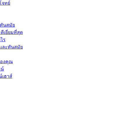
โจทย์
ทันสมัย
ยี่ยมที่สุด
งไร
และทันสมัย
ของคุณ
น์
์เฮาส์