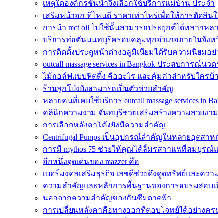
เหตุใดองค์กรชั้นนำจึงเลือกใช้บริการแม่บ้าน ประจำ
เสริมหน้าอก ที่ไหนดี ราคาเท่าไหร่เพื่อให้การตัดสินใ
การนำ mct oil ไปใช้นั้นสามารถประยุกต์ได้หลากหล
บริการท่อตันนนทบุรีครอบคลุมทุกอำเภอภายในจังหว
การติดตั้งประตูหน้าต่างอลูมิเนียมได้รับความนิยมอย
outcall massage services in Bangkok ประสบการณ์นวดระ
ไม้กอล์ฟแบบฟิตติ้ง คืออะไร และคุ้มค่าสำหรับใครบ้
ร้านลูกโป่งยังสามารถเป็นตัวช่วยสำคัญ
หลายคนที่เคยใช้บริการ outcall massage services in B
คลินิกความงาม จันทบุรีช่วยเสริมสร้างความสวยงาม
การเลือกหลังคาโค้งยังมีความสำคัญ
Centrifugal Pumps เป็นอุปกรณ์สำคัญในหลายอุตสา
การมี mythos 75 ช่วยให้คุณได้ลิ้มรสกาแฟที่สมบูรณ์
อีกหนึ่งจุดเด่นของ mazzer คือ
เบอร์มงคลเสริมธุรกิจ เลขดีช่วยดึงดูดทรัพย์และควา
ความสำคัญและหลักการพื้นฐานของการอบรมสอบเทีย
นอกจากความสำคัญของกันซึมดาดฟ้า
การเปลี่ยนหลังคาคือทางออกที่ตอบโจทย์ได้อย่างครบถ