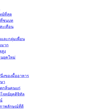
ง
์ที่สุด
นที่ชนบท
สะเทือน
และกลุ่มเพื่อน
ยมมาก
พสูง
คนยุคใหม่
นึ่งของมื้ออาหาร
กษา
ดกลิ่นคนแก่
จทย์ยุคดิจิทัล
ณ์
พลักษณ์ที่ดี