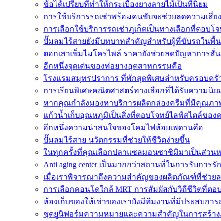
ข้อได้เปรียบที่ทำให้กระเบื้องยางลายไม้เป็นที่นิยม
การใช้บริการรถเช่าพร้อมคนขับจะช่วยลดความเสี่ย
การเลือกใช้บริการรถเช่าภูเก็ตเป็นทางเลือกที่ตอบโจทย
ปั๊มลมไร้สายยังมีบทบาทสำคัญสำหรับผู้ที่ขับรถในพื้
ตอกเสาเข็มไมโครไพล์ ราคายังช่วยลดปัญหาการสั่น
อีกหนึ่งจุดเด่นของท่อยางอุตสาหกรรมคือ
โรงแรมสมุทรปราการ ที่พักสุดพิเศษสำหรับครอบครัว
การเรียนพิเศษคณิตศาสตร์ทางเลือกที่ได้รับความนิ
หากคุณกำลังมองหาบริการผลิตกล่องครีมที่มีคุณภา
แก้วน้ำเก็บอุณหภูมิเป็นสิ่งที่ตอบโจทย์ไลฟ์สไตล์ของ
อีกหนึ่งความน่าสนใจของโคมไฟห้อยเพดานคือ
ปั๊มลมไร้สาย นวัตกรรมที่ช่วยให้ชีวิตง่ายขึ้น
ในทุกครั้งที่คุณเลือกปลาแซลมอนซาชิมิมาเป็นส่วนห
Anti aging center เป็นมากกว่าสถานที่ในการรับการรั
เมื่อเราพิจารณาถึงความสำคัญของผลิตภัณฑ์ที่ช่วยล
การเลือกคอนโดใกล้ MRT การสัมผัสกับวิถีชีวิตที่ตอบโ
ห้องเก็บของให้เช่าของเรายังมีทีมงานที่มีประสบการ
ชุดยูนิฟอร์มความหมายและความสำคัญในการสร้างภา