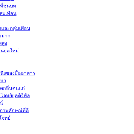
นที่ชนบท
สะเทือน
และกลุ่มเพื่อน
ยมมาก
พสูง
คนยุคใหม่
นึ่งของมื้ออาหาร
กษา
ดกลิ่นคนแก่
จทย์ยุคดิจิทัล
ณ์
พลักษณ์ที่ดี
โจทย์