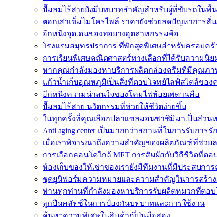
ปั๊มลมไร้สายยังมีบทบาทสำคัญสำหรับผู้ที่ขับรถในพื้
ตอกเสาเข็มไมโครไพล์ ราคายังช่วยลดปัญหาการสั่น
อีกหนึ่งจุดเด่นของท่อยางอุตสาหกรรมคือ
โรงแรมสมุทรปราการ ที่พักสุดพิเศษสำหรับครอบครัว
การเรียนพิเศษคณิตศาสตร์ทางเลือกที่ได้รับความนิ
หากคุณกำลังมองหาบริการผลิตกล่องครีมที่มีคุณภา
แก้วน้ำเก็บอุณหภูมิเป็นสิ่งที่ตอบโจทย์ไลฟ์สไตล์ของ
อีกหนึ่งความน่าสนใจของโคมไฟห้อยเพดานคือ
ปั๊มลมไร้สาย นวัตกรรมที่ช่วยให้ชีวิตง่ายขึ้น
ในทุกครั้งที่คุณเลือกปลาแซลมอนซาชิมิมาเป็นส่วนห
Anti aging center เป็นมากกว่าสถานที่ในการรับการรั
เมื่อเราพิจารณาถึงความสำคัญของผลิตภัณฑ์ที่ช่วยล
การเลือกคอนโดใกล้ MRT การสัมผัสกับวิถีชีวิตที่ตอบโ
ห้องเก็บของให้เช่าของเรายังมีทีมงานที่มีประสบการ
ชุดยูนิฟอร์มความหมายและความสำคัญในการสร้างภา
ท่านทุกท่านที่กำลังมองหาบริการรับผลิตหมวกที่ตอบ
ลูกปืนคลัทช์ในการป้องกันบทบาทและการใช้งาน
ค้นหาความพิเศษในสินค้าญี่ปุ่นมือสอง