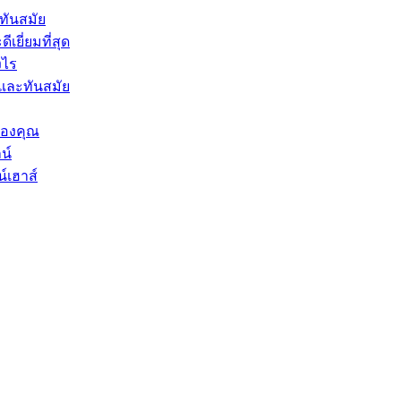
ทันสมัย
ยี่ยมที่สุด
งไร
และทันสมัย
ของคุณ
น์
์เฮาส์