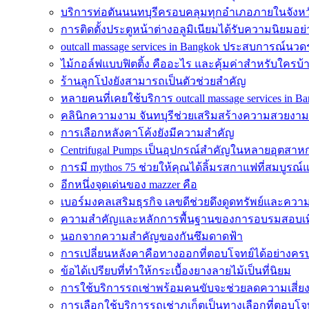
บริการท่อตันนนทบุรีครอบคลุมทุกอำเภอภายในจังหว
การติดตั้งประตูหน้าต่างอลูมิเนียมได้รับความนิยมอย
outcall massage services in Bangkok ประสบการณ์นวดระ
ไม้กอล์ฟแบบฟิตติ้ง คืออะไร และคุ้มค่าสำหรับใครบ้
ร้านลูกโป่งยังสามารถเป็นตัวช่วยสำคัญ
หลายคนที่เคยใช้บริการ outcall massage services in B
คลินิกความงาม จันทบุรีช่วยเสริมสร้างความสวยงาม
การเลือกหลังคาโค้งยังมีความสำคัญ
Centrifugal Pumps เป็นอุปกรณ์สำคัญในหลายอุตสา
การมี mythos 75 ช่วยให้คุณได้ลิ้มรสกาแฟที่สมบูรณ์
อีกหนึ่งจุดเด่นของ mazzer คือ
เบอร์มงคลเสริมธุรกิจ เลขดีช่วยดึงดูดทรัพย์และควา
ความสำคัญและหลักการพื้นฐานของการอบรมสอบเทีย
นอกจากความสำคัญของกันซึมดาดฟ้า
การเปลี่ยนหลังคาคือทางออกที่ตอบโจทย์ได้อย่างครบถ
ข้อได้เปรียบที่ทำให้กระเบื้องยางลายไม้เป็นที่นิยม
การใช้บริการรถเช่าพร้อมคนขับจะช่วยลดความเสี่ย
การเลือกใช้บริการรถเช่าภูเก็ตเป็นทางเลือกที่ตอบโจทย