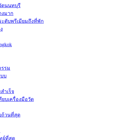
ัดนนทบุรี
่างมาก
ดับพรีเมียมถึงที่พัก
าง
angkok
หกรรม
แบบ
มสำเร็จ
บเครื่องมือวัด
้วนที่สุด
ง
์ที่สุด