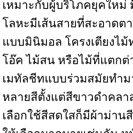
เหมาะกับผู้บริโภคยุคใหม่ 
โลหะมีเส้นสายที่สะอาดต
แบบมินิมอล โครงเตียงไม
โอ๊ค ไม้สน หรือไม้ที่แตกต
เมทัลชีทแบบร่วมสมัยทำมา
หลายสีตั้งแต่สีขาวดำคลาสส
เลือกใช้สีสดใสก็มีผ้าม่าน