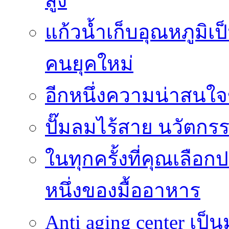
สูง
แก้วน้ำเก็บอุณหภูมิเป
คนยุคใหม่
อีกหนึ่งความน่าสน
ปั๊มลมไร้สาย นวัตกรรม
ในทุกครั้งที่คุณเลื
หนึ่งของมื้ออาหาร
Anti aging center เป