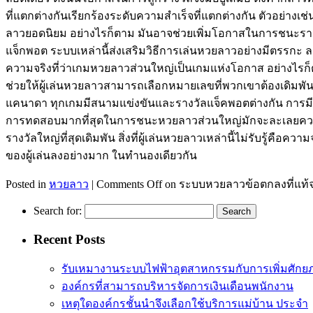
ที่แตกต่างกันเรียกร้องระดับความสำเร็จที่แตกต่างกัน ตัวอย่า
ลาวยอดนิยม อย่างไรก็ตาม มันอาจช่วยเพิ่มโอกาสในการชนะรางวั
แจ็กพอต ระบบเหล่านี้ส่งเสริมวิธีการเล่นหวยลาวอย่างมีตรรกะ 
ความจริงที่ว่าเกมหวยลาวส่วนใหญ่เป็นเกมแห่งโอกาส อย่างไรก็ต
ช่วยให้ผู้เล่นหวยลาวสามารถเลือกหมายเลขที่พวกเขาต้องเดิมพัน
แคนาดา ทุกเกมมีสนามแข่งขันและรางวัลแจ็คพอตต่างกัน การมีกล
การทดสอบมากที่สุดในการชนะหวยลาวส่วนใหญ่มักจะละเลยความสำค
รางวัลใหญ่ที่สุดเดิมพัน สิ่งที่ผู้เล่นหวยลาวเหล่านี้ไม่รับรู้
ของผู้เล่นลงอย่างมาก ในทำนองเดียวกัน
Posted in
หวยลาว
|
Comments Off
on ระบบหวยลาวข้อตกลงที่แท้จ
Search for:
Recent Posts
รับเหมางานระบบไฟฟ้าอุตสาหกรรมกับการเพิ่มศัก
องค์กรที่สามารถบริหารจัดการเงินเดือนพนักงาน
เหตุใดองค์กรชั้นนำจึงเลือกใช้บริการแม่บ้าน ประจำ