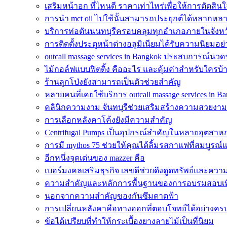
เสริมหน้าอก ที่ไหนดี ราคาเท่าไหร่เพื่อให้การตัดสินใ
การนำ mct oil ไปใช้นั้นสามารถประยุกต์ได้หลากหล
บริการท่อตันนนทบุรีครอบคลุมทุกอำเภอภายในจังหว
การติดตั้งประตูหน้าต่างอลูมิเนียมได้รับความนิยมอย
outcall massage services in Bangkok ประสบการณ์นวดระ
ไม้กอล์ฟแบบฟิตติ้ง คืออะไร และคุ้มค่าสำหรับใครบ้
ร้านลูกโป่งยังสามารถเป็นตัวช่วยสำคัญ
หลายคนที่เคยใช้บริการ outcall massage services in B
คลินิกความงาม จันทบุรีช่วยเสริมสร้างความสวยงาม
การเลือกหลังคาโค้งยังมีความสำคัญ
Centrifugal Pumps เป็นอุปกรณ์สำคัญในหลายอุตสา
การมี mythos 75 ช่วยให้คุณได้ลิ้มรสกาแฟที่สมบูรณ์
อีกหนึ่งจุดเด่นของ mazzer คือ
เบอร์มงคลเสริมธุรกิจ เลขดีช่วยดึงดูดทรัพย์และควา
ความสำคัญและหลักการพื้นฐานของการอบรมสอบเทีย
นอกจากความสำคัญของกันซึมดาดฟ้า
การเปลี่ยนหลังคาคือทางออกที่ตอบโจทย์ได้อย่างครบถ
ข้อได้เปรียบที่ทำให้กระเบื้องยางลายไม้เป็นที่นิยม