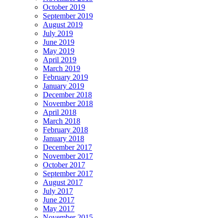
October 2019
September 2019
August 2019
July 2019
June 2019
May 2019
April 2019
March 2019
February 2019
January 2019
December 2018
November 2018
April 2018
March 2018
February 2018
January 2018
December 2017
November 2017
October 2017
September 2017
August 2017
July 2017
June 2017
May 2017
November 2015