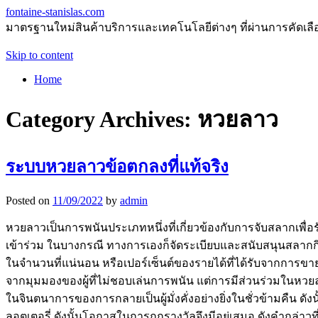
fontaine-stanislas.com
มาตรฐานใหม่สินค้าบริการและเทคโนโลยีต่างๆ ที่ผ่านการคัดเลือกแ
Skip to content
Home
Category Archives:
หวยลาว
ระบบหวยลาวข้อตกลงที่แท้จริง
Posted on
11/09/2022
by
admin
หวยลาวเป็นการพนันประเภทหนึ่งที่เกี่ยวข้องกับการจับสลากเพื
เข้าร่วม ในบางกรณี ทางการเองก็จัดระเบียบและสนับสนุนสลากก
ในจำนวนที่แน่นอน หรือเปอร์เซ็นต์ของรายได้ที่ได้รับจากการขา
จากมุมมองของผู้ที่ไม่ชอบเล่นการพนัน แต่การมีส่วนร่วมในหวยลา
ในจินตนาการของการกลายเป็นผู้มั่งคั่งอย่างยิ่งในชั่วข้ามคืน ดั
ลอตเตอรี่ ดังนั้นโอกาสในการถูกรางวัลจึงมีอยู่เสมอ ดังคำกล่า