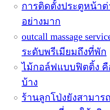
การติดตั้งประตูหน้าต
อย่างมาก
outcall massage serv
ระดับพรีเมียมถึงที่พัก
ไม้กอล์ฟแบบฟิตติ้ง ค
บ้าง
ร้านลูกโป่งยังสามาร