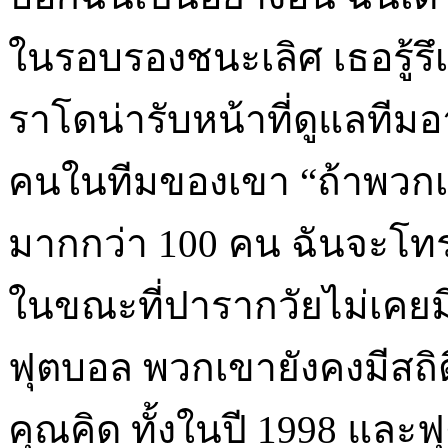
ในรอบรองชนะเลิศ เธอรู้รึ
ราโดน่ารับหน้าที่ดูแลทีมอา
คนในทีมของเขา “ถ้าพวกเขา
มากกว่า 100 คน ฉันจะโท
ในขณะที่ปารากวัยไม่เคยม
ฟุตบอล พวกเขายังคงมีสถิติ
คุณคิด ทั้งในปี 1998 แล