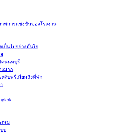
ยภาพการแข่งขันของโรงงาน
จเป็นไปอย่างมั่นใจ
าย
ัดนนทบุรี
่างมาก
ดับพรีเมียมถึงที่พัก
าง
angkok
หกรรม
แบบ