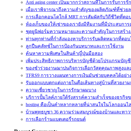
Anti aging center เป็นมากกว่าสถานที่ในการรับการรั
เมื่อเราพิจารณาถึงความสำคัญของผลิตภัณฑ์ที่ช่วยล
การเลือกคอนโดใกล้ MRT การสัมผัสกับวิถีชีวิตที่ตอบโ
ห้องเก็บของให้เช่าของเรายังมีทีมงานที่มีประสบการ
ชุดยูนิฟอร์มความหมายและความสำคัญในการสร้างภา
ท่านทุกท่านที่กำลังมองหาบริการรับผลิตหมวกที่ตอบ
ลูกปืนคลัทช์ในการป้องกันบทบาทและการใช้งาน
ค้นหาความพิเศษในสินค้าญี่ปุ่นมือสอง
เพิ่มประสิทธิภาพการบริหารบัญชีด้วยโปรแกรมบัญชี
ของชำร่วยงานฌาปนกิจการเลือกวัสดุคุณภาพสูงและดีเ
TFRS9 การวางแผนทางการเงินมันช่วยบุคคลได้อย่า
รับออกแบบตกแต่งภายในคือเส้นทางสู่บ้านที่สวยงาม
ความเชี่ยวชาญในการรักษาผมบาง
บริการปั้มไลค์ภายใต้รังสรรค์ความสำเร็จของธุรกิจ
hosting คือเป็นคำหลากหลายที่น่าสนใจในโลกออนไล
บ้านพุทธบูชา 36 ความร่วมสมบูรณ์ของบ้านและทาวน
การเลือกร้านแบตเตอรี่รถยนต์