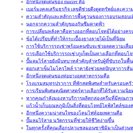
อีกหนึ่งจุดเด่นของ mazzer คือ
เบอร์มงคลเสริมธุรกิจ เลขดีช่วยดึงดูดทรัพย์และควา
ความสำคัญและหลักการพื้นฐานของการอบรมสอบเทีย
นอกจากความสำคัญของกันซึมดาดฟ้า
การเปลี่ยนหลังคาคือทางออกที่ตอบโจทย์ได้อย่างครบถ
ข้อได้เปรียบที่ทำให้กระเบื้องยางลายไม้เป็นที่นิยม
การใช้บริการรถเช่าพร้อมคนขับจะช่วยลดความเสี่ย
การเลือกใช้บริการรถเช่าภูเก็ตเป็นทางเลือกที่ตอบโจทย
ปั๊มลมไร้สายยังมีบทบาทสำคัญสำหรับผู้ที่ขับรถในพื้
ตอกเสาเข็มไมโครไพล์ ราคายังช่วยลดปัญหาการสั่น
อีกหนึ่งจุดเด่นของท่อยางอุตสาหกรรมคือ
โรงแรมสมุทรปราการ ที่พักสุดพิเศษสำหรับครอบครัว
การเรียนพิเศษคณิตศาสตร์ทางเลือกที่ได้รับความนิ
หากคุณกำลังมองหาบริการผลิตกล่องครีมที่มีคุณภา
แก้วน้ำเก็บอุณหภูมิเป็นสิ่งที่ตอบโจทย์ไลฟ์สไตล์ของ
อีกหนึ่งความน่าสนใจของโคมไฟห้อยเพดานคือ
ปั๊มลมไร้สาย นวัตกรรมที่ช่วยให้ชีวิตง่ายขึ้น
ในทุกครั้งที่คุณเลือกปลาแซลมอนซาชิมิมาเป็นส่วนห