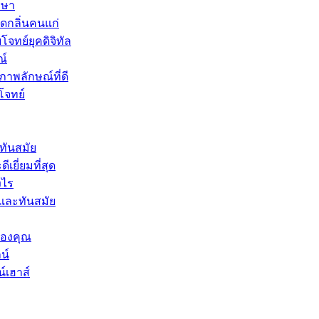
กษา
ดกลิ่นคนแก่
จทย์ยุคดิจิทัล
ณ์
พลักษณ์ที่ดี
โจทย์
ทันสมัย
ยี่ยมที่สุด
งไร
และทันสมัย
ของคุณ
น์
์เฮาส์