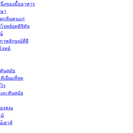
นึ่งของมื้ออาหาร
กษา
ดกลิ่นคนแก่
จทย์ยุคดิจิทัล
ณ์
พลักษณ์ที่ดี
โจทย์
ทันสมัย
ยี่ยมที่สุด
งไร
และทันสมัย
ของคุณ
น์
์เฮาส์