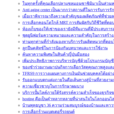
ในทุกครั้งที่คุณเลือกปลาแซลมอนซาชิมิมาเป็นส่วนห
Anti aging center เป็นมากกว่าสถานที่ในการรับการรั
เมื่อเราพิจารณาถึงความสำคัญของผลิตภัณฑ์ที่ช่วยล
การเลือกคอนโดใกล้ MRT การสัมผัสกับวิถีชีวิตที่ตอบโ
ห้องเก็บของให้เช่าของเรายังมีทีมงานที่มีประสบการ
ชุดยูนิฟอร์มความหมายและความสำคัญในการสร้างภา
ท่านทุกท่านที่กำลังมองหาบริการรับผลิตหมวกที่ตอบ
ลูกปืนคลัทช์ในการป้องกันบทบาทและการใช้งาน
ค้นหาความพิเศษในสินค้าญี่ปุ่นมือสอง
เพิ่มประสิทธิภาพการบริหารบัญชีด้วยโปรแกรมบัญชี
ของชำร่วยงานฌาปนกิจการเลือกวัสดุคุณภาพสูงและดีเ
TFRS9 การวางแผนทางการเงินมันช่วยบุคคลได้อย่า
รับออกแบบตกแต่งภายในคือเส้นทางสู่บ้านที่สวยงาม
ความเชี่ยวชาญในการรักษาผมบาง
บริการปั้มไลค์ภายใต้รังสรรค์ความสำเร็จของธุรกิจ
hosting คือเป็นคำหลากหลายที่น่าสนใจในโลกออนไล
บ้านพุทธบูชา 36 ความร่วมสมบูรณ์ของบ้านและทาวน
การเลือกร้านแบตเตอรี่รถยนต์