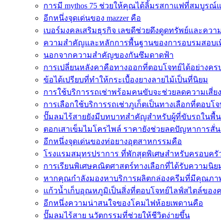
การมี mythos 75 ช่วยให้คุณได้ลิ้มรสกาแฟที่สมบูรณ์
อีกหนึ่งจุดเด่นของ mazzer คือ
เบอร์มงคลเสริมธุรกิจ เลขดีช่วยดึงดูดทรัพย์และควา
ความสำคัญและหลักการพื้นฐานของการอบรมสอบเทีย
นอกจากความสำคัญของกันซึมดาดฟ้า
การเปลี่ยนหลังคาคือทางออกที่ตอบโจทย์ได้อย่างครบถ
ข้อได้เปรียบที่ทำให้กระเบื้องยางลายไม้เป็นที่นิยม
การใช้บริการรถเช่าพร้อมคนขับจะช่วยลดความเสี่ย
การเลือกใช้บริการรถเช่าภูเก็ตเป็นทางเลือกที่ตอบโจทย
ปั๊มลมไร้สายยังมีบทบาทสำคัญสำหรับผู้ที่ขับรถในพื้
ตอกเสาเข็มไมโครไพล์ ราคายังช่วยลดปัญหาการสั่น
อีกหนึ่งจุดเด่นของท่อยางอุตสาหกรรมคือ
โรงแรมสมุทรปราการ ที่พักสุดพิเศษสำหรับครอบครัว
การเรียนพิเศษคณิตศาสตร์ทางเลือกที่ได้รับความนิ
หากคุณกำลังมองหาบริการผลิตกล่องครีมที่มีคุณภา
แก้วน้ำเก็บอุณหภูมิเป็นสิ่งที่ตอบโจทย์ไลฟ์สไตล์ของ
อีกหนึ่งความน่าสนใจของโคมไฟห้อยเพดานคือ
ปั๊มลมไร้สาย นวัตกรรมที่ช่วยให้ชีวิตง่ายขึ้น