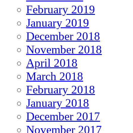
February 2019
January 2019
December 2018
November 2018
April 2018
March 2018
February 2018
January 2018
December 2017
November 2017