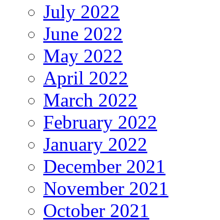
July 2022
June 2022
May 2022
April 2022
March 2022
February 2022
January 2022
December 2021
November 2021
October 2021