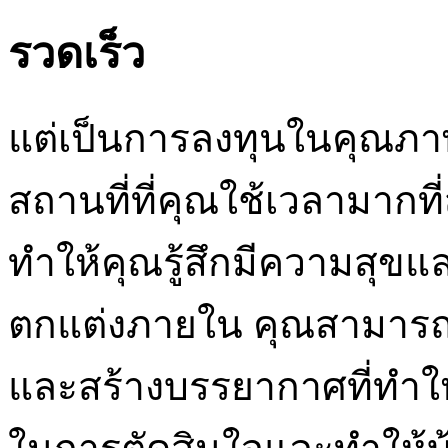
รวดเร็ว
แต่เป็นการลงทุนในคุณภาพช
สถานที่ที่คุณใช้เวลามากที
ทำให้คุณรู้สึกมีความสุข
ตกแต่งภายใน คุณสามารถม
และสร้างบรรยากาศที่ทำให้ค