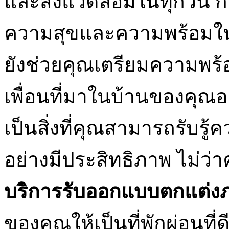
และสิ่งแวดล้อมในทุกวัน 
ความสุขและความพร้อมในกา
ยังช่วยคุณเตรียมความพร
เพื่อนที่มาในบ้านของคุ
เป็นสิ่งที่คุณสามารถรับ
อย่างมีประสิทธิภาพ ไม่ว่า
บริการรับออกแบบตกแต่ง
ของคุณให้เป็นที่พักผ่อนที