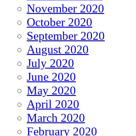
November 2020
October 2020
September 2020
August 2020
July 2020
June 2020
May 2020
April 2020
March 2020
February 2020