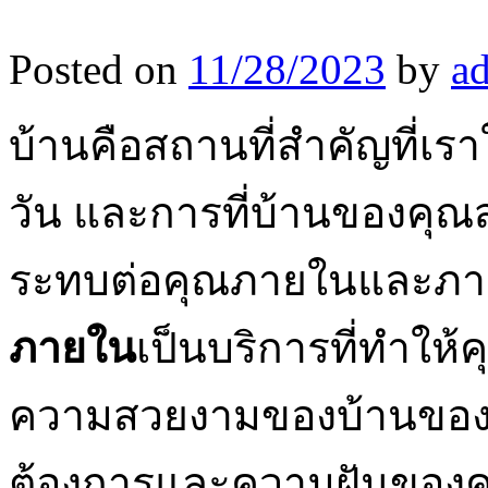
Posted on
11/28/2023
by
a
บ้านคือสถานที่สำคัญที่เร
วัน และการที่บ้านของค
ระทบต่อคุณภายในและภ
ภายใน
เป็นบริการที่ทำใ
ความสวยงามของบ้านของ
ต้องการและความฝันของค