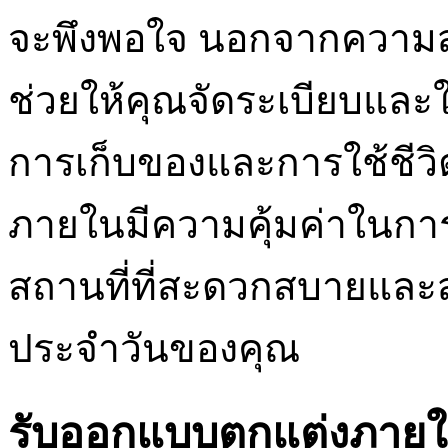
จะพึงพอใจ นอกจากความส
ช่วยให้คุณจัดระเบียบและใช
การเก็บของและการใช้ชีว
ภายในมีความคุ้มค่าในกา
สถานที่ที่สะดวกสบายและ
ประจำวันของคุณ
รับออกแบบตกแต่งภายใ