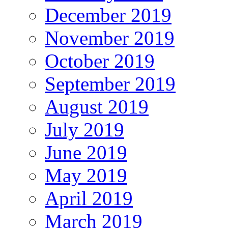
December 2019
November 2019
October 2019
September 2019
August 2019
July 2019
June 2019
May 2019
April 2019
March 2019