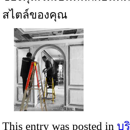
สไตล์ของคุณ
This entry was posted in
บร