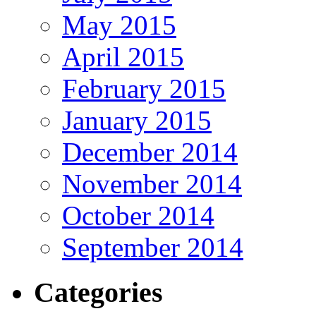
May 2015
April 2015
February 2015
January 2015
December 2014
November 2014
October 2014
September 2014
Categories