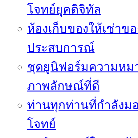
โจทย์ยุคดิจิทัล
ห้องเก็บของให้เช่าของ
ประสบการณ์
ชุดยูนิฟอร์มความห
ภาพลักษณ์ที่ดี
ท่านทุกท่านที่กำลัง
โจทย์