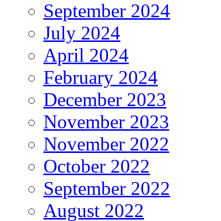
September 2024
July 2024
April 2024
February 2024
December 2023
November 2023
November 2022
October 2022
September 2022
August 2022