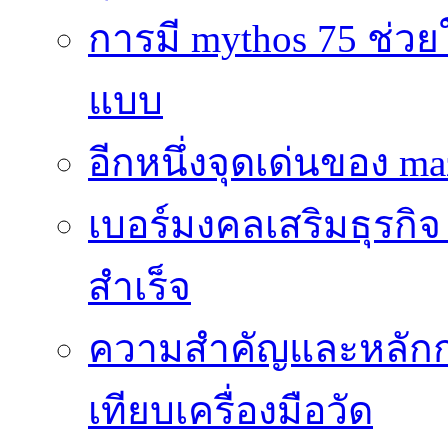
การมี mythos 75 ช่วย
แบบ
อีกหนึ่งจุดเด่นของ ma
เบอร์มงคลเสริมธุรกิจ
สำเร็จ
ความสำคัญและหลัก
เทียบเครื่องมือวัด