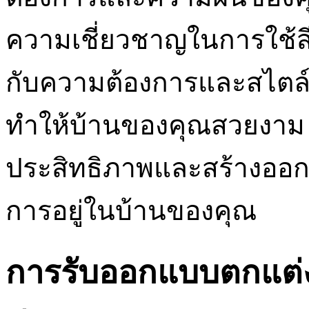
ความเชี่ยวชาญในการใช้สี 
กับความต้องการและสไตล์
ทำให้บ้านของคุณสวยงาม แ
ประสิทธิภาพและสร้างออก
การอยู่ในบ้านของคุณ
การรับออกแบบตกแต่งภ