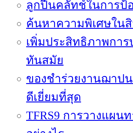
ลูกปืนคลัทช์ในการป
ค้นหาความพิเศษในสิน
เพิ่มประสิทธิภาพการ
ทันสมัย
ของชำร่วยงานฌาปนกิ
ดีเยี่ยมที่สุด
TFRS9 การวางแผนทาง