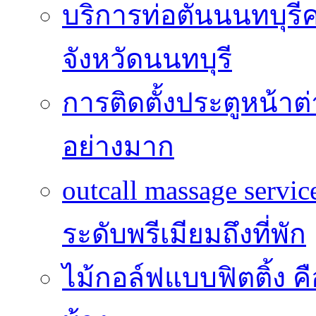
บริการท่อตันนนทบุร
จังหวัดนนทบุรี
การติดตั้งประตูหน้าต
อย่างมาก
outcall massage serv
ระดับพรีเมียมถึงที่พัก
ไม้กอล์ฟแบบฟิตติ้ง ค