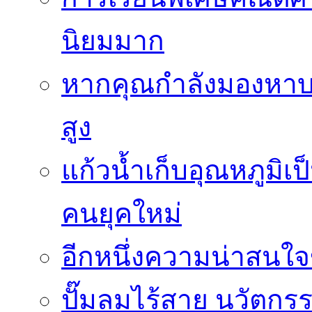
นิยมมาก
หากคุณกำลังมองหาบร
สูง
แก้วน้ำเก็บอุณหภูมิเป
คนยุคใหม่
อีกหนึ่งความน่าสน
ปั๊มลมไร้สาย นวัตกรรม