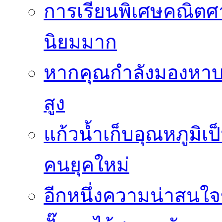
การเรียนพิเศษคณิตศา
นิยมมาก
หากคุณกำลังมองหาบร
สูง
แก้วน้ำเก็บอุณหภูมิเป
คนยุคใหม่
อีกหนึ่งความน่าสน