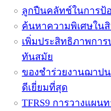
ลูกปืนคลัทช์ในการป
ค้นหาความพิเศษในสิน
เพิ่มประสิทธิภาพการ
ทันสมัย
ของชำร่วยงานฌาปนกิ
ดีเยี่ยมที่สุด
TFRS9 การวางแผนทาง