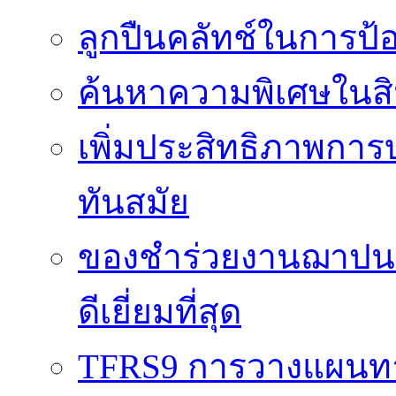
ลูกปืนคลัทช์ในการป
ค้นหาความพิเศษในสิน
เพิ่มประสิทธิภาพการ
ทันสมัย
ของชำร่วยงานฌาปนกิ
ดีเยี่ยมที่สุด
TFRS9 การวางแผนทาง