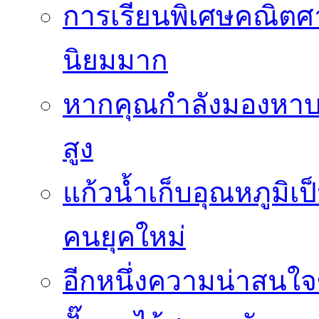
การเรียนพิเศษคณิตศา
นิยมมาก
หากคุณกำลังมองหาบร
สูง
แก้วน้ำเก็บอุณหภูมิเป
คนยุคใหม่
อีกหนึ่งความน่าสน